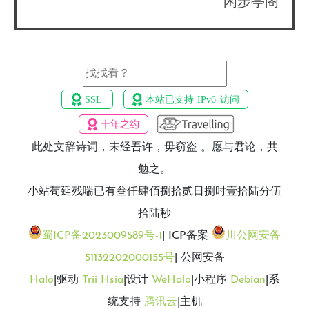
闲步亭阁
此处文辞诗词，未经吾许，毋窃盗 。愿与君论，共
勉之。
小站苟延残喘已有叁仟肆佰捌拾贰日捌时壹拾陆分伍
拾陆秒
蜀ICP备2023009589号-1
| ICP备案
川公网安备
51132202000155号
| 公网安备
Halo
|驱动
Trii Hsia
|设计
WeHalo
|小程序
Debian
|系
统支持
腾讯云
|主机