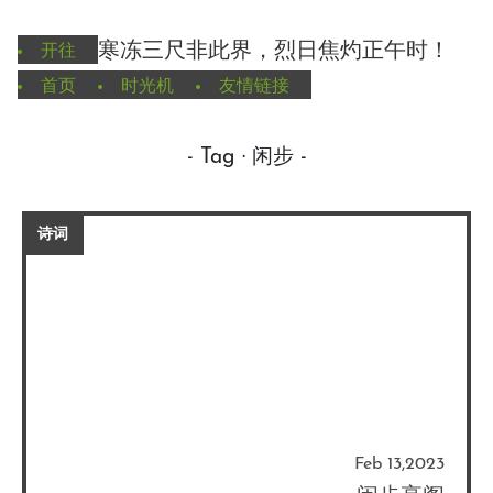
寒冻三尺非此界，烈日焦灼正午时！
开往
首页
时光机
友情链接
- Tag · 闲步 -
诗词
Feb 13,2023