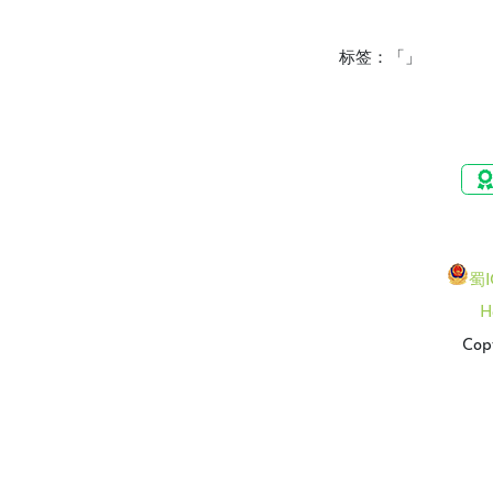
标签：「」
蜀I
H
Cop