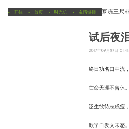
寒冻三尺
开往
首页
时光机
友情链接
试后夜泪
2017年09月27日 01:41
终日功名口中流
亡命天涯不曾休
泛生欲待志成瘦
欺孚自发文未愁