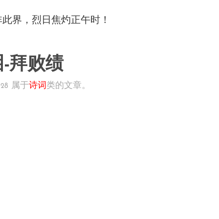
非此界，烈日焦灼正午时！
-拜败绩
属于
诗词
类的文章。
:28
，
。
，
。