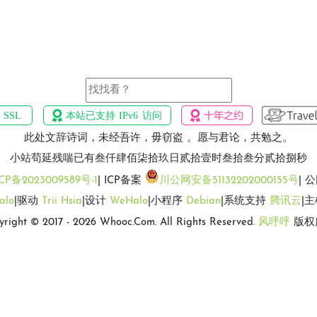
此处文辞诗词，未经吾许，毋窃盗 。愿与君论，共勉之。
小站苟延残喘已有叁仟肆佰柒拾玖日贰拾壹时叁拾叁分贰拾玖秒
CP备2023009589号-1
| ICP备案
川公网安备51132202000155号
| 
alo
|驱动
Trii Hsia
|设计
WeHalo
|小程序
Debian
|系统支持
腾讯云
|
yright © 2017 - 2026 Whooc.Com. All Rights Reserved.
风呼呼
版权