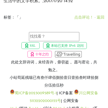
生活中的文学积累。,2017/1/20 14:52
标签：「」
点击评论！
·
返回
此处文辞诗词，未经吾许，毋窃盗 。愿与君论，共
勉之。
小站苟延残喘已有叁仟肆佰捌拾壹日壹拾叁时肆拾捌
分伍拾伍秒
蜀ICP备2023009589号-1
| ICP备案
川公网安备
51132202000155号
| 公网安备